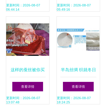
——千库网高清素
蚕丝家纺传承与创
更新时间：2026-08-07
更新时间：2026-08-07
06:44:14
05:49:16
材赏析
新专题
这样的蚕丝被你买
半岛丝绸 织就冬日
了吗？竟有人打着
轻暖的诗意絮语
查看详情
查看详情
参展商旗号低价售
更新时间：2026-08-07
更新时间：2026-08-07
13:07:48
18:24:25