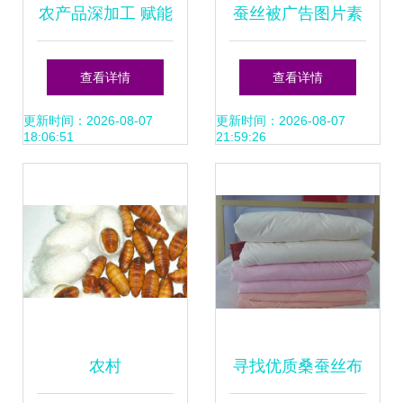
农产品深加工 赋能
蚕丝被广告图片素
乡村振兴
材
查看详情
查看详情
更新时间：2026-08-07
更新时间：2026-08-07
18:06:51
21:59:26
农村
寻找优质桑蚕丝布