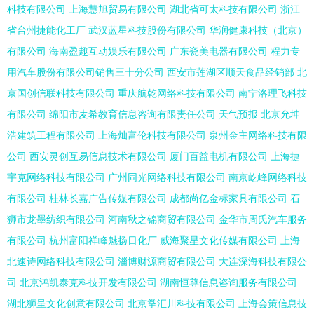
科技有限公司
上海慧旭贸易有限公司
湖北省可太科技有限公司
浙江
省台州捷能化工厂
武汉蓝星科技股份有限公司
华润健康科技（北京）
有限公司
海南盈趣互动娱乐有限公司
广东瓷美电器有限公司
程力专
用汽车股份有限公司销售三十分公司
西安市莲湖区顺天食品经销部
北
京国创信联科技有限公司
重庆航乾网络科技有限公司
南宁洛理飞科技
有限公司
绵阳市麦希教育信息咨询有限责任公司
天气预报
北京允坤
浩建筑工程有限公司
上海灿富伦科技有限公司
泉州金主网络科技有限
公司
西安灵创互易信息技术有限公司
厦门百益电机有限公司
上海捷
宇克网络科技有限公司
广州同光网络科技有限公司
南京屹峰网络科技
有限公司
桂林长嘉广告传媒有限公司
成都尚亿金标家具有限公司
石
狮市龙墨纺织有限公司
河南秋之锦商贸有限公司
金华市周氏汽车服务
有限公司
杭州富阳祥峰魅扬日化厂
威海聚星文化传媒有限公司
上海
北速诗网络科技有限公司
淄博财源商贸有限公司
大连深海科技有限公
司
北京鸿凯泰克科技开发有限公司
湖南恒尊信息咨询服务有限公司
湖北狮呈文化创意有限公司
北京掌汇川科技有限公司
上海会策信息技