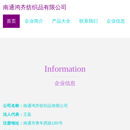
南通鸿齐纺织品有限公司
首页
企业简介
产品大全
联系我们
企业信息
Information
企业信息
公司名称：
南通鸿齐纺织品有限公司
法人代表：
王磊
注册地址：
南通市青年西路180号