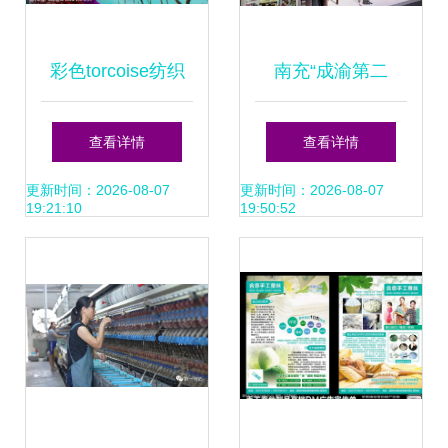
彩色torcoise纺织
南充“成渝第二
品,有褶的丝绸织物
城”综合形象馆惊艳
查看详情
查看详情
西博会，蚕丝制品
更新时间：2026-08-07
更新时间：2026-08-07
19:21:10
19:50:52
成焦点