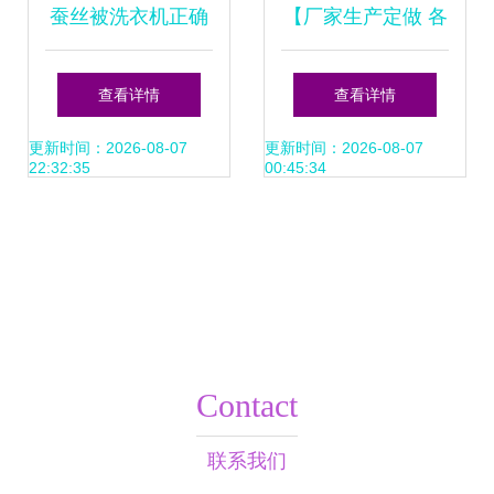
蚕丝被洗衣机正确
【厂家生产定做 各
洗法及蚕丝制品保
种尺寸 冬被 10斤
查看详情
查看详情
养指南
棉被 12斤 棉花被
更新时间：2026-08-07
更新时间：2026-08-07
22:32:35
00:45:34
220*240】价格,厂
家,图片,被子、蚕
丝被、羽绒被,湖北
Contact
家春秋棉制品-
联系我们