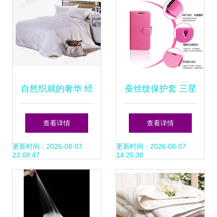
自然织就的奢华 经
蚕丝纹保护套 三星
典白色蚕丝被的高
S5翻盖手机套的优
查看详情
查看详情
清素材鉴赏
雅之选
更新时间：2026-08-07
更新时间：2026-08-07
22:08:47
14:25:30