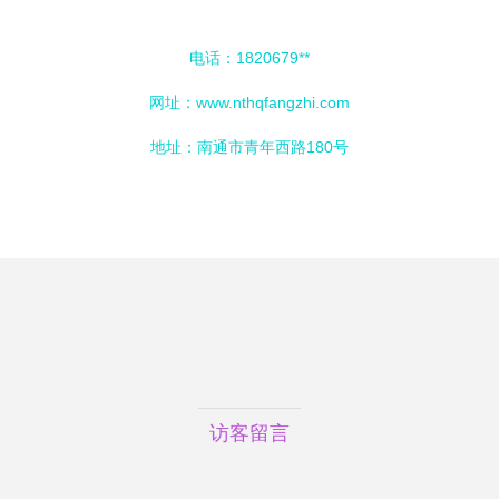
电话：1820679**
网址：
www.nthqfangzhi.com
地址：南通市青年西路180号
访客留言